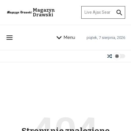
Przejdź do treści
Szukaj:
Magazyn
Drawski
Menu
piątek, 7 sierpnia, 2026
Strony nie znaleziono