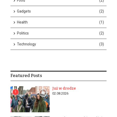
Food
(2)
Gadgets
(2)
Health
(1)
Politics
(2)
w n...
Technology
(3)
Featured Posts
Już w drodze
1
02.08.2026