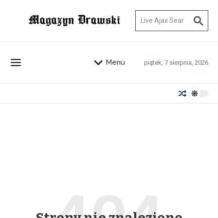
Przejdź do treści
Szukaj:
Menu
piątek, 7 sierpnia, 2026
Strony nie znaleziono