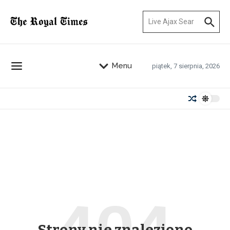
Przejdź do treści
Szukaj:
Menu
piątek, 7 sierpnia, 2026
Strony nie znaleziono