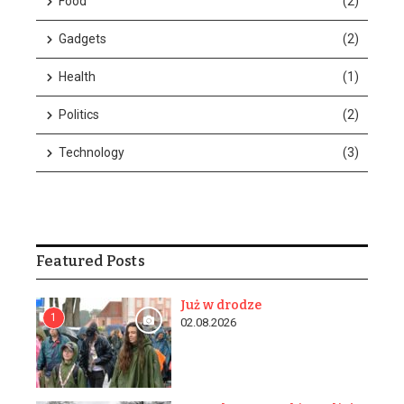
Food
(2)
Gadgets
(2)
Health
(1)
Politics
(2)
w n...
Technology
(3)
Featured Posts
Już w drodze
1
02.08.2026