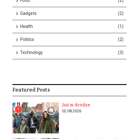
Food
(2)
Gadgets
(2)
Health
(1)
Politics
(2)
w n...
Technology
(3)
Featured Posts
Już w drodze
1
02.08.2026