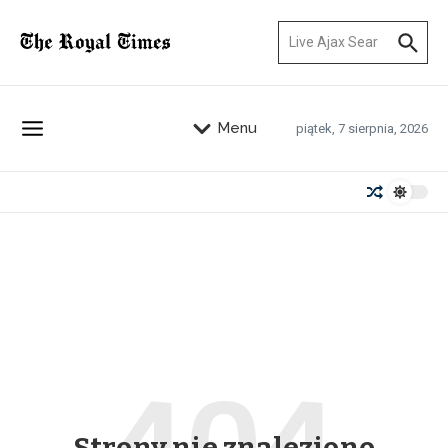
Przejdź do treści
Szukaj:
Menu
piątek, 7 sierpnia, 2026
Strony nie znaleziono