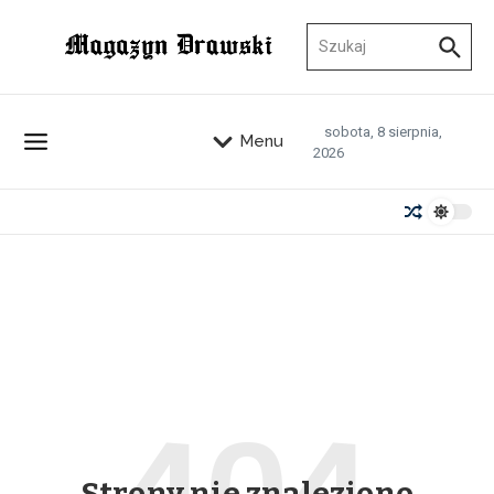
Przejdź do treści
Szukaj:
sobota, 8 sierpnia,
Menu
2026
Strony nie znaleziono