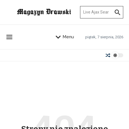
Przejdź do treści
Szukaj:
Menu
piątek, 7 sierpnia, 2026
Strony nie znaleziono