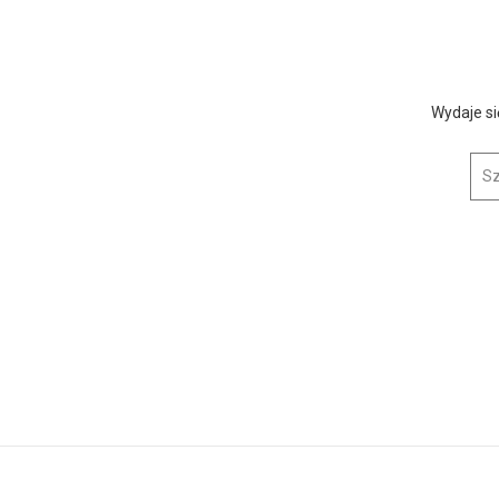
Wydaje si
Szuk
icja przejęła ponad 67 kilogramów n...