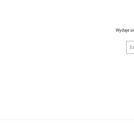
Wydaje si
Szuk
icja przejęła ponad 67 kilogramów n...