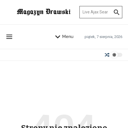
Przejdź do treści
Szukaj:
Menu
piątek, 7 sierpnia, 2026
Strony nie znaleziono