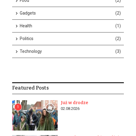
Food
(2)
Gadgets
(2)
Health
(1)
Politics
(2)
w n...
Technology
(3)
Featured Posts
Już w drodze
1
02.08.2026