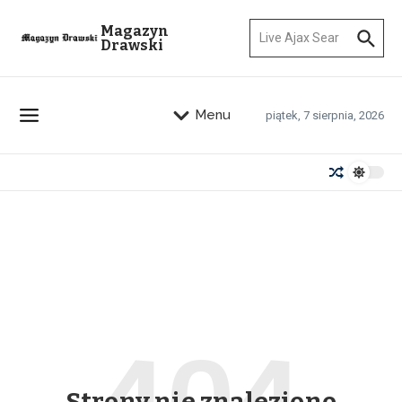
Przejdź do treści
Szukaj:
Magazyn
Drawski
Menu
piątek, 7 sierpnia, 2026
Strony nie znaleziono