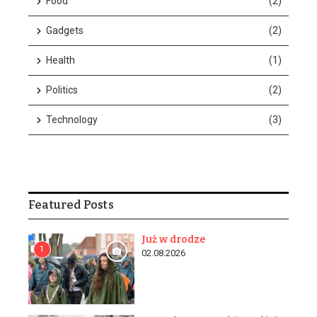
Food
(2)
Gadgets
(2)
Health
(1)
Politics
(2)
w n...
Technology
(3)
Featured Posts
Już w drodze
1
02.08.2026