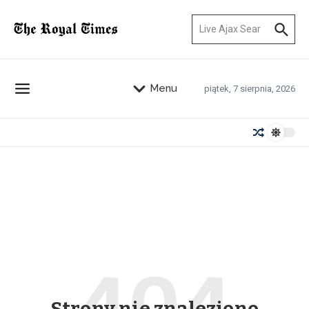
Przejdź do treści
Szukaj:
Menu
piątek, 7 sierpnia, 2026
Strony nie znaleziono