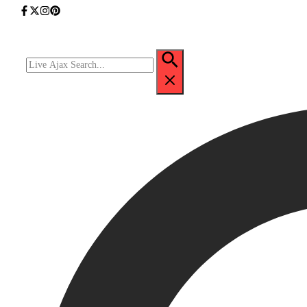
Przejdź
do
treści
Szukaj: