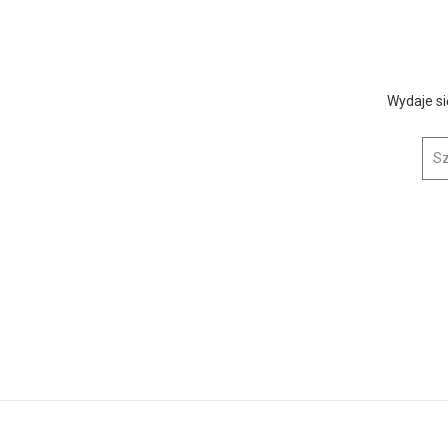
Wydaje si
Szuk
icja przejęła ponad 67 kilogramów n...