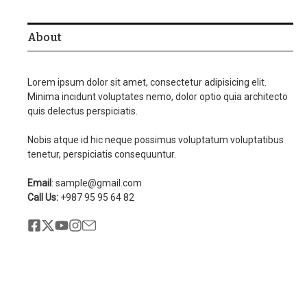
About
Lorem ipsum dolor sit amet, consectetur adipisicing elit.
Minima incidunt voluptates nemo, dolor optio quia architecto
quis delectus perspiciatis.
Nobis atque id hic neque possimus voluptatum voluptatibus
tenetur, perspiciatis consequuntur.
Email
: sample@gmail.com
Call Us:
+987 95 95 64 82