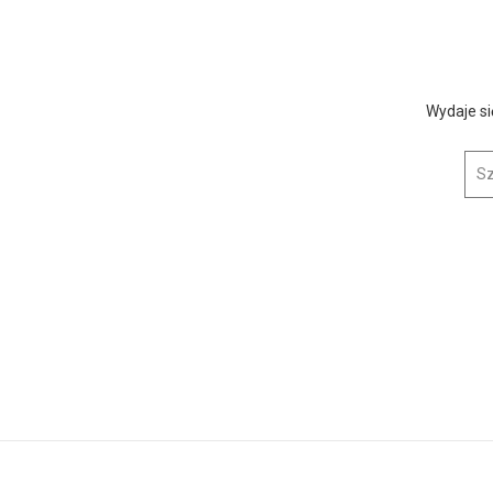
Wydaje si
icja przejęła ponad 67 kilogramów n...
Szuk